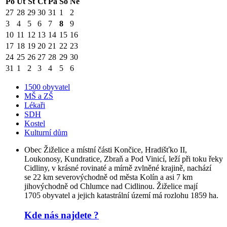
Po
Út
St
Čt
Pá
So
Ne
27
28
29
30
31
1
2
3
4
5
6
7
8
9
10
11
12
13
14
15
16
17
18
19
20
21
22
23
24
25
26
27
28
29
30
31
1
2
3
4
5
6
1500 obyvatel
MŠ a ZŠ
Lékaři
SDH
Kostel
Kulturní dům
Obec Žiželice a místní části Končice, Hradišťko II,
Loukonosy, Kundratice, Zbraň a Pod Vinicí, leží při toku řeky
Cidliny, v krásné rovinaté a mírně zvlněné krajině, nachází
se 22 km severovýchodně od města Kolín a asi 7 km
jihovýchodně od Chlumce nad Cidlinou. Žiželice mají
1705 obyvatel a jejich katastrální území má rozlohu 1859 ha.
Kde nás najdete ?