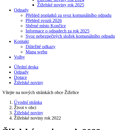
Žiželské noviny rok 2025
Odpady
Přehled poplatků za svoz komunálního odpadu
Přehled svozů 2026
Sběrné místo Končice
Informace o odpadech za rok 2025
Svoz nebezpečných složek komunálního odpadu
Kontakt
Důležité odkazy
Mapa webu
Volby
Úřední deska
Odpady
Dotace
Žiželské noviny
Vítejte na nových stránkách obce Žiželice
Úvodní stránka
Život v obci
Žiželské noviny
Žiželské noviny rok 2022