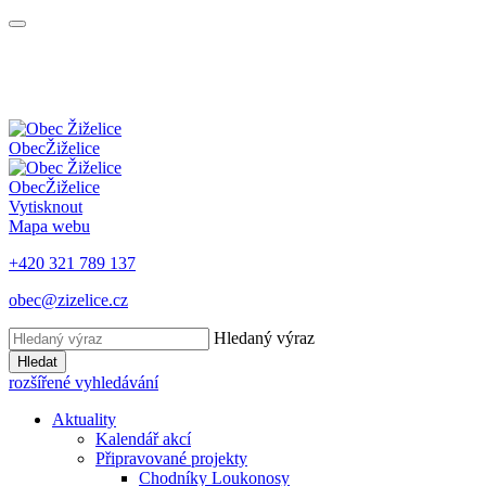
Obec
Žiželice
Obec
Žiželice
Vytisknout
Mapa webu
+420 321 789 137
obec@zizelice.cz
Hledaný výraz
Hledat
rozšířené vyhledávání
Aktuality
Kalendář akcí
Připravované projekty
Chodníky Loukonosy