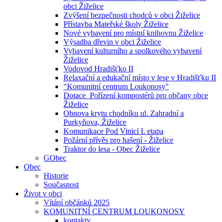
obci Žiželice
Zvýšení bezpečnosti chodců v obci Žiželice
Přístavba Mateřské školy Žiželice
Nové vybavení pro místní knihovnu Žiželice
Výsadba dřevin v obci Žiželice
Vybavení kulturního a spolkového vybavení
Žiželice
Vodovod Hradišťko II
Relaxační a edukační místo v lese v Hradišťku II
"Komunitní centrum Loukonosy"
Dotace_Pořízení kompostérů pro občany obce
Žiželice
Obnova krytu chodníku ul. Zahradní a
Purkyňova, Žiželice
Komunikace Pod Vinicí I. etapa
Požární přívěs pro hašení - Žiželice
Traktor do lesa - Obec Žiželice
GObec
Obec
Historie
Současnost
Život v obci
Vítání občánků 2025
KOMUNITNÍ CENTRUM LOUKONOSY
kontakty