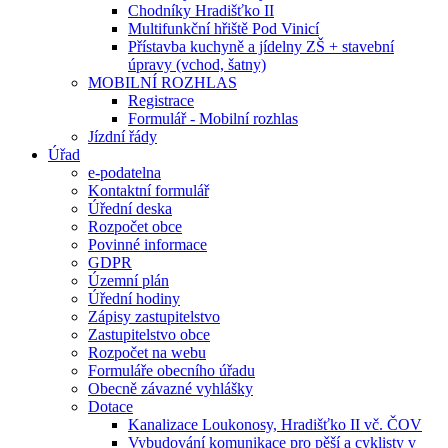
Chodníky Hradišťko II
Multifunkční hřiště Pod Vinicí
Přístavba kuchyně a jídelny ZŠ + stavební
úpravy (vchod, šatny)
MOBILNÍ ROZHLAS
Registrace
Formulář - Mobilní rozhlas
Jízdní řády
Úřad
e-podatelna
Kontaktní formulář
Úřední deska
Rozpočet obce
Povinné informace
GDPR
Územní plán
Úřední hodiny
Zápisy zastupitelstvo
Zastupitelstvo obce
Rozpočet na webu
Formuláře obecního úřadu
Obecně závazné vyhlášky
Dotace
Kanalizace Loukonosy, Hradišťko II vč. ČOV
Vybudování komunikace pro pěší a cyklisty v