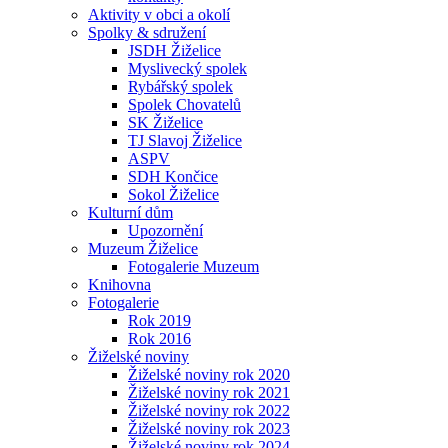
Aktivity v obci a okolí
Spolky & sdružení
JSDH Žiželice
Myslivecký spolek
Rybářský spolek
Spolek Chovatelů
SK Žiželice
TJ Slavoj Žiželice
ASPV
SDH Končice
Sokol Žiželice
Kulturní dům
Upozornění
Muzeum Žiželice
Fotogalerie Muzeum
Knihovna
Fotogalerie
Rok 2019
Rok 2016
Žiželské noviny
Žiželské noviny rok 2020
Žiželské noviny rok 2021
Žiželské noviny rok 2022
Žiželské noviny rok 2023
Žiželské noviny rok 2024