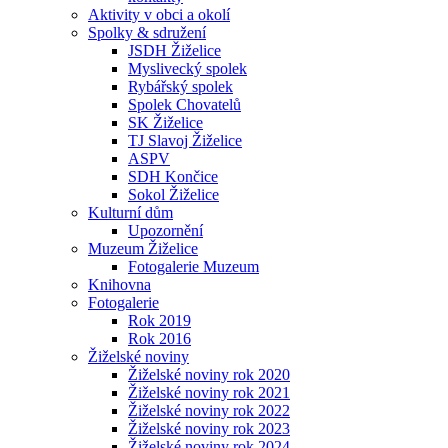
Aktivity v obci a okolí
Spolky & sdružení
JSDH Žiželice
Myslivecký spolek
Rybářský spolek
Spolek Chovatelů
SK Žiželice
TJ Slavoj Žiželice
ASPV
SDH Končice
Sokol Žiželice
Kulturní dům
Upozornění
Muzeum Žiželice
Fotogalerie Muzeum
Knihovna
Fotogalerie
Rok 2019
Rok 2016
Žiželské noviny
Žiželské noviny rok 2020
Žiželské noviny rok 2021
Žiželské noviny rok 2022
Žiželské noviny rok 2023
Žiželské noviny rok 2024