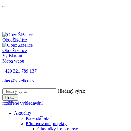
Obec
Žiželice
Obec
Žiželice
Vytisknout
Mapa webu
+420 321 789 137
obec@zizelice.cz
Hledaný výraz
Hledat
rozšířené vyhledávání
Aktuality
Kalendář akcí
Připravované projekty
Chodníky Loukonosy