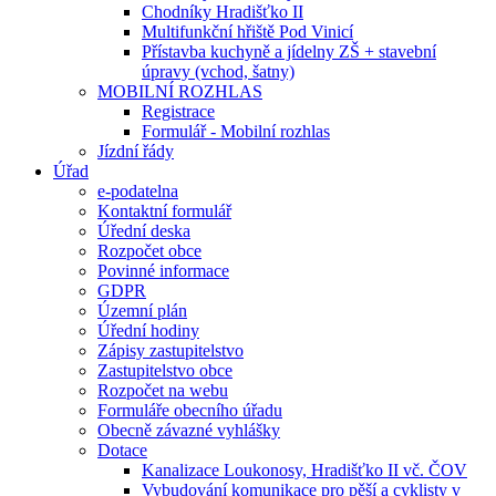
Chodníky Hradišťko II
Multifunkční hřiště Pod Vinicí
Přístavba kuchyně a jídelny ZŠ + stavební
úpravy (vchod, šatny)
MOBILNÍ ROZHLAS
Registrace
Formulář - Mobilní rozhlas
Jízdní řády
Úřad
e-podatelna
Kontaktní formulář
Úřední deska
Rozpočet obce
Povinné informace
GDPR
Územní plán
Úřední hodiny
Zápisy zastupitelstvo
Zastupitelstvo obce
Rozpočet na webu
Formuláře obecního úřadu
Obecně závazné vyhlášky
Dotace
Kanalizace Loukonosy, Hradišťko II vč. ČOV
Vybudování komunikace pro pěší a cyklisty v