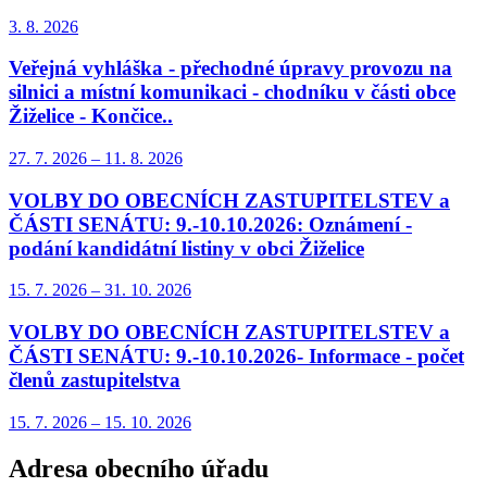
3. 8.
2026
Veřejná vyhláška - přechodné úpravy provozu na
silnici a místní komunikaci - chodníku v části obce
Žiželice - Končice..
27. 7.
2026
–
11. 8.
2026
VOLBY DO OBECNÍCH ZASTUPITELSTEV a
ČÁSTI SENÁTU: 9.-10.10.2026: Oznámení -
podání kandidátní listiny v obci Žiželice
15. 7.
2026
–
31. 10.
2026
VOLBY DO OBECNÍCH ZASTUPITELSTEV a
ČÁSTI SENÁTU: 9.-10.10.2026- Informace - počet
členů zastupitelstva
15. 7.
2026
–
15. 10.
2026
Adresa obecního úřadu