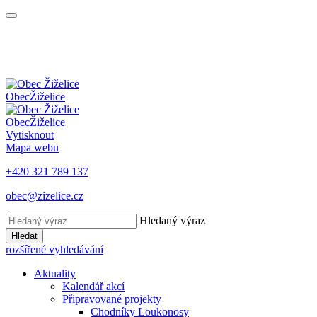
Obec
Žiželice
Obec
Žiželice
Vytisknout
Mapa webu
+420 321 789 137
obec@zizelice.cz
Hledaný výraz
Hledat
rozšířené vyhledávání
Aktuality
Kalendář akcí
Připravované projekty
Chodníky Loukonosy