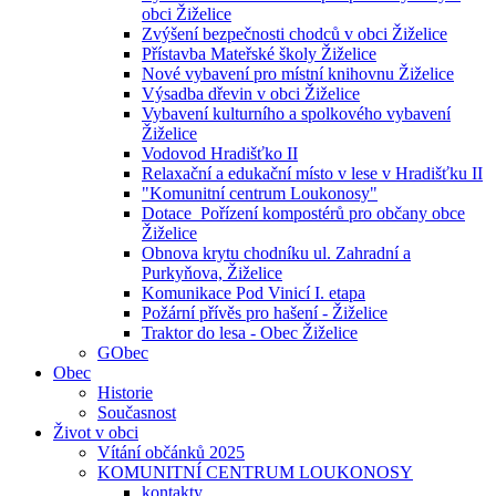
obci Žiželice
Zvýšení bezpečnosti chodců v obci Žiželice
Přístavba Mateřské školy Žiželice
Nové vybavení pro místní knihovnu Žiželice
Výsadba dřevin v obci Žiželice
Vybavení kulturního a spolkového vybavení
Žiželice
Vodovod Hradišťko II
Relaxační a edukační místo v lese v Hradišťku II
"Komunitní centrum Loukonosy"
Dotace_Pořízení kompostérů pro občany obce
Žiželice
Obnova krytu chodníku ul. Zahradní a
Purkyňova, Žiželice
Komunikace Pod Vinicí I. etapa
Požární přívěs pro hašení - Žiželice
Traktor do lesa - Obec Žiželice
GObec
Obec
Historie
Současnost
Život v obci
Vítání občánků 2025
KOMUNITNÍ CENTRUM LOUKONOSY
kontakty