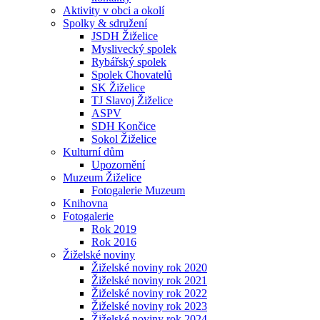
Aktivity v obci a okolí
Spolky & sdružení
JSDH Žiželice
Myslivecký spolek
Rybářský spolek
Spolek Chovatelů
SK Žiželice
TJ Slavoj Žiželice
ASPV
SDH Končice
Sokol Žiželice
Kulturní dům
Upozornění
Muzeum Žiželice
Fotogalerie Muzeum
Knihovna
Fotogalerie
Rok 2019
Rok 2016
Žiželské noviny
Žiželské noviny rok 2020
Žiželské noviny rok 2021
Žiželské noviny rok 2022
Žiželské noviny rok 2023
Žiželské noviny rok 2024