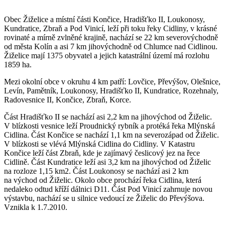
Obec Žiželice a místní části Končice, Hradišťko II, Loukonosy,
Kundratice, Zbraň a Pod Vinicí, leží při toku řeky Cidliny, v krásné
rovinaté a mírně zvlněné krajině, nachází se 22 km severovýchodně
od města Kolín a asi 7 km jihovýchodně od Chlumce nad Cidlinou.
Žiželice mají 1375 obyvatel a jejich katastrální území má rozlohu
1859 ha.
Mezi okolní obce v okruhu 4 km patří: Lovčice, Převýšov, Olešnice,
Levín, Pamětník, Loukonosy, Hradišťko II, Kundratice, Rozehnaly,
Radovesnice II, Končice, Zbraň, Korce.
Část Hradišťko II se nachází asi 2,2 km na jihovýchod od Žiželic.
V blízkosti vesnice leží Proudnický rybník a protéká řeka Mlýnská
Cidlina. Část Končice se nachází 1,1 km na severozápad od Žiželic.
V blízkosti se vlévá Mlýnská Cidlina do Cidliny. V Katastru
Končice leží část Zbraň, kde je zajímavý česlicový jez na řece
Cidlině. Část Kundratice leží asi 3,2 km na jihovýchod od Žiželic
na rozloze 1,15 km2. Část Loukonosy se nachází asi 2 km
na východ od Žiželic. Okolo obce prochází řeka Cidlina, která
nedaleko odtud kříží dálnici D11. Část Pod Vinicí zahrnuje novou
výstavbu, nachází se u silnice vedoucí ze Žiželic do Převýšova.
Vznikla k 1.7.2010.