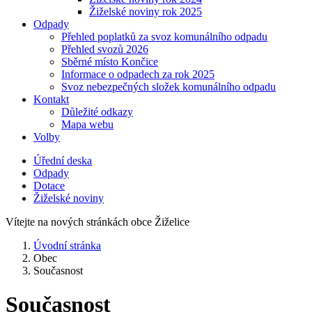
Žiželské noviny rok 2025
Odpady
Přehled poplatků za svoz komunálního odpadu
Přehled svozů 2026
Sběrné místo Končice
Informace o odpadech za rok 2025
Svoz nebezpečných složek komunálního odpadu
Kontakt
Důležité odkazy
Mapa webu
Volby
Úřední deska
Odpady
Dotace
Žiželské noviny
Vítejte na nových stránkách obce Žiželice
Úvodní stránka
Obec
Současnost
Současnost