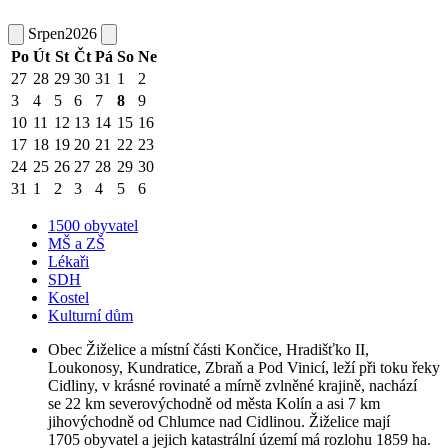
Srpen
2026
Po
Út
St
Čt
Pá
So
Ne
27
28
29
30
31
1
2
3
4
5
6
7
8
9
10
11
12
13
14
15
16
17
18
19
20
21
22
23
24
25
26
27
28
29
30
31
1
2
3
4
5
6
1500 obyvatel
MŠ a ZŠ
Lékaři
SDH
Kostel
Kulturní dům
Obec Žiželice a místní části Končice, Hradišťko II,
Loukonosy, Kundratice, Zbraň a Pod Vinicí, leží při toku řeky
Cidliny, v krásné rovinaté a mírně zvlněné krajině, nachází
se 22 km severovýchodně od města Kolín a asi 7 km
jihovýchodně od Chlumce nad Cidlinou. Žiželice mají
1705 obyvatel a jejich katastrální území má rozlohu 1859 ha.