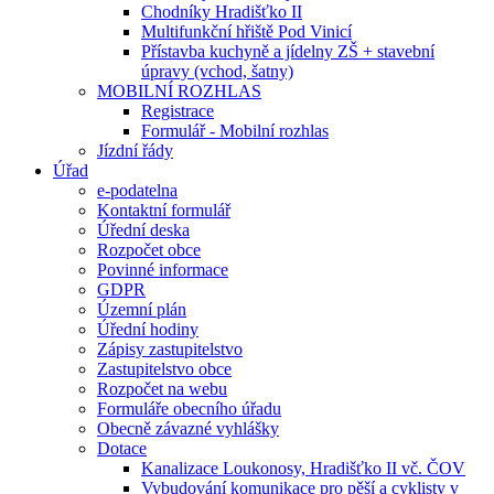
Chodníky Hradišťko II
Multifunkční hřiště Pod Vinicí
Přístavba kuchyně a jídelny ZŠ + stavební
úpravy (vchod, šatny)
MOBILNÍ ROZHLAS
Registrace
Formulář - Mobilní rozhlas
Jízdní řády
Úřad
e-podatelna
Kontaktní formulář
Úřední deska
Rozpočet obce
Povinné informace
GDPR
Územní plán
Úřední hodiny
Zápisy zastupitelstvo
Zastupitelstvo obce
Rozpočet na webu
Formuláře obecního úřadu
Obecně závazné vyhlášky
Dotace
Kanalizace Loukonosy, Hradišťko II vč. ČOV
Vybudování komunikace pro pěší a cyklisty v