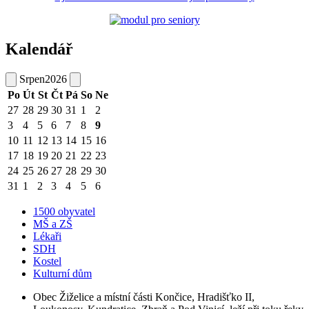
Kalendář
Srpen
2026
Po
Út
St
Čt
Pá
So
Ne
27
28
29
30
31
1
2
3
4
5
6
7
8
9
10
11
12
13
14
15
16
17
18
19
20
21
22
23
24
25
26
27
28
29
30
31
1
2
3
4
5
6
1500 obyvatel
MŠ a ZŠ
Lékaři
SDH
Kostel
Kulturní dům
Obec Žiželice a místní části Končice, Hradišťko II,