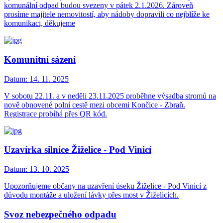
komunální odpad budou svezeny v pátek 2.1.2026. Zároveň
prosíme majitele nemovitostí, aby nádoby dopravili co nejblíže ke
komunikaci, děkujeme
Komunitní sázení
Datum:
14. 11. 2025
V sobotu 22.11. a v neděli 23.11.2025 proběhne výsadba stromů na
nově obnovené polní cestě mezi obcemi Končice - Zbraň.
Registrace probíhá přes QR kód.
Uzavírka silnice Žiželice - Pod Vinicí
Datum:
13. 10. 2025
Upozorňujeme občany na uzavření úseku Žiželice - Pod Vinicí z
důvodu montáže a uložení lávky přes most v Žiželicích.
Svoz nebezpečného odpadu