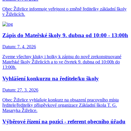
Obec Žiželice informuje veřejnost o změně ředitelky základní školy
v Žiželicích.
Zápis do Mateřské školy 9. dubna od 10:00 - 13:00h
Datum:
7. 4. 2026
Zveme všechny kluky i holky k zápisu do nově zrekonstruované
Mateřské školy Žiželicích a to ve čtvrtek 9. dubna od 10:00h do
13:00h.
Vyhlášení konkurzu na ředitele/ku školy
Datum:
27. 3. 2026
Obec Žiželice vyhlašuje konkurz na obsazení pracovního místa
ředitele/ředitelky příspěvkové organizace Základní škola T. G.
Masaryka Žiželice.
Výběrové řízení na pozici - referent obecního úřadu