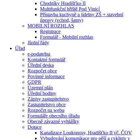
Chodníky Hradišťko II
Multifunkční hřiště Pod Vinicí
Přístavba kuchyně a jídelny ZŠ + stavební
úpravy (vchod, šatny)
MOBILNÍ ROZHLAS
Registrace
Formulář - Mobilní rozhlas
Jízdní řády
Úřad
e-podatelna
Kontaktní formulář
Úřední deska
Rozpočet obce
Povinné informace
GDPR
Územní plán
Úřední hodiny
Zápisy zastupitelstvo
Zastupitelstvo obce
Rozpočet na webu
Formuláře obecního úřadu
Obecně závazné vyhlášky
Dotace
Kanalizace Loukonosy, Hradišťko II vč. ČOV
Vybudování komunikace pro pěší a cyklisty v