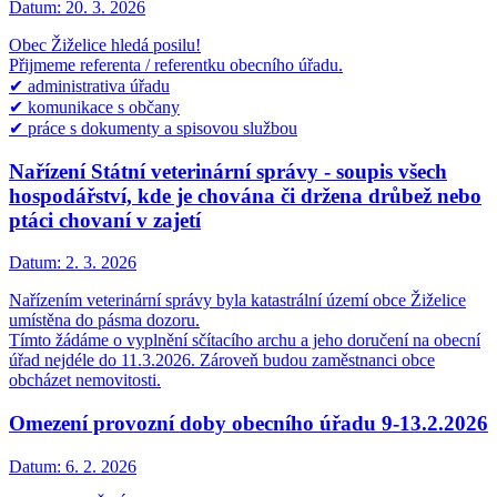
Datum:
20. 3. 2026
Obec Žiželice hledá posilu!
Přijmeme referenta / referentku obecního úřadu.
✔ administrativa úřadu
✔ komunikace s občany
✔ práce s dokumenty a spisovou službou
Nařízení Státní veterinární správy - soupis všech
hospodářství, kde je chována či držena drůbež nebo
ptáci chovaní v zajetí
Datum:
2. 3. 2026
Nařízením veterinární správy byla katastrální území obce Žiželice
umístěna do pásma dozoru.
Tímto žádáme o vyplnění sčítacího archu a jeho doručení na obecní
úřad nejdéle do 11.3.2026. Zároveň budou zaměstnanci obce
obcházet nemovitosti.
Omezení provozní doby obecního úřadu 9-13.2.2026
Datum:
6. 2. 2026