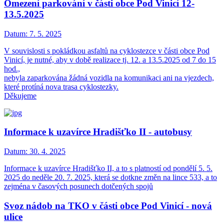
Omezení parkování v části obce Pod Vinicí 12-
13.5.2025
Datum:
7. 5. 2025
V souvislosti s pokládkou asfaltů na cyklostezce v části obce Pod
Vinicí, je nutné, aby v době realizace tj. 12. a 13.5.2025 od 7 do 15
hod.,
nebyla zaparkována žádná vozidla na komunikaci ani na vjezdech,
které protíná nova trasa cyklostezky.
Děkujeme
Informace k uzavírce Hradišťko II - autobusy
Datum:
30. 4. 2025
Informace k uzavírce Hradišťko II, a to s platností od pondělí 5. 5.
2025 do neděle 20. 7. 2025, která se dotkne změn na lince 533, a to
zejména v časových posunech dotčených spojů
Svoz nádob na TKO v části obce Pod Vinicí - nová
ulice