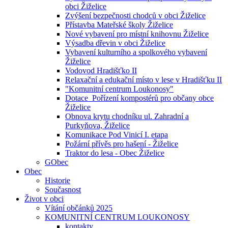
obci Žiželice
Zvýšení bezpečnosti chodců v obci Žiželice
Přístavba Mateřské školy Žiželice
Nové vybavení pro místní knihovnu Žiželice
Výsadba dřevin v obci Žiželice
Vybavení kulturního a spolkového vybavení
Žiželice
Vodovod Hradišťko II
Relaxační a edukační místo v lese v Hradišťku II
"Komunitní centrum Loukonosy"
Dotace_Pořízení kompostérů pro občany obce
Žiželice
Obnova krytu chodníku ul. Zahradní a
Purkyňova, Žiželice
Komunikace Pod Vinicí I. etapa
Požární přívěs pro hašení - Žiželice
Traktor do lesa - Obec Žiželice
GObec
Obec
Historie
Současnost
Život v obci
Vítání občánků 2025
KOMUNITNÍ CENTRUM LOUKONOSY
kontakty