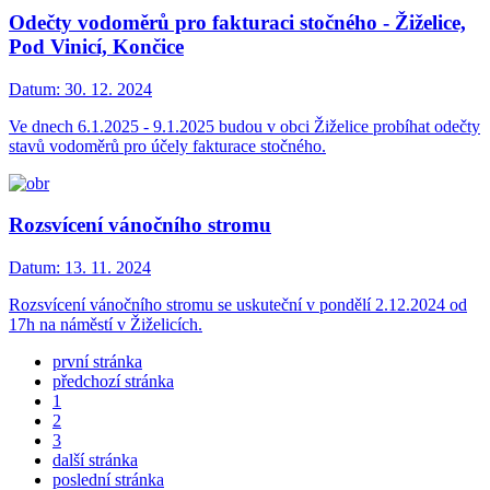
Odečty vodoměrů pro fakturaci stočného - Žiželice,
Pod Vinicí, Končice
Datum:
30. 12. 2024
Ve dnech 6.1.2025 - 9.1.2025 budou v obci Žiželice probíhat odečty
stavů vodoměrů pro účely fakturace stočného.
Rozsvícení vánočního stromu
Datum:
13. 11. 2024
Rozsvícení vánočního stromu se uskuteční v pondělí 2.12.2024 od
17h na náměstí v Žiželicích.
první stránka
předchozí stránka
1
2
3
další stránka
poslední stránka