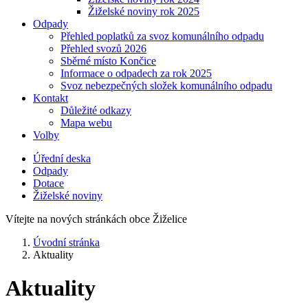
Žiželské noviny rok 2025
Odpady
Přehled poplatků za svoz komunálního odpadu
Přehled svozů 2026
Sběrné místo Končice
Informace o odpadech za rok 2025
Svoz nebezpečných složek komunálního odpadu
Kontakt
Důležité odkazy
Mapa webu
Volby
Úřední deska
Odpady
Dotace
Žiželské noviny
Vítejte na nových stránkách obce Žiželice
Úvodní stránka
Aktuality
Aktuality