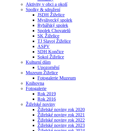
Aktivity v obci a okolí
Spolky & sdružení
JSDH Žiželice
Myslivecký spolek
Rybářský spolek
Spolek Chovatelů
SK Žiželice
TJ Slavoj Žiželice
ASPV
SDH Končice
Sokol Žiželice
Kulturní dům
Upozornění
Muzeum Žiželice
Fotogalerie Muzeum
Knihovna
Fotogalerie
Rok 2019
Rok 2016
Žiželské noviny
Žiželské noviny rok 2020
Žiželské noviny rok 2021
Žiželské noviny rok 2022
Žiželské noviny rok 2023
Žiželské noviny rok 2024