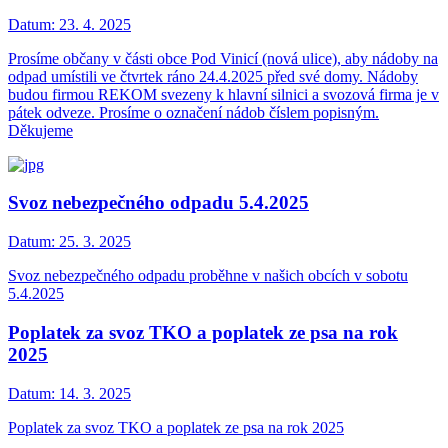
Datum:
23. 4. 2025
Prosíme občany v části obce Pod Vinicí (nová ulice), aby nádoby na
odpad umístili ve čtvrtek ráno 24.4.2025 před své domy. Nádoby
budou firmou REKOM svezeny k hlavní silnici a svozová firma je v
pátek odveze. Prosíme o označení nádob číslem popisným.
Děkujeme
Svoz nebezpečného odpadu 5.4.2025
Datum:
25. 3. 2025
Svoz nebezpečného odpadu proběhne v našich obcích v sobotu
5.4.2025
Poplatek za svoz TKO a poplatek ze psa na rok
2025
Datum:
14. 3. 2025
Poplatek za svoz TKO a poplatek ze psa na rok 2025