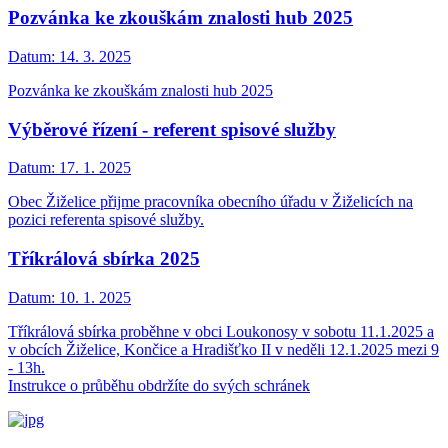
Pozvánka ke zkouškám znalosti hub 2025
Datum:
14. 3. 2025
Pozvánka ke zkouškám znalosti hub 2025
Výběrové řízení - referent spisové služby
Datum:
17. 1. 2025
Obec Žiželice přijme pracovníka obecního úřadu v Žiželicích na
pozici referenta spisové služby.
Tříkrálová sbírka 2025
Datum:
10. 1. 2025
Tříkrálová sbírka proběhne v obci Loukonosy v sobotu 11.1.2025 a
v obcích Žiželice, Končice a Hradišťko II v neděli 12.1.2025 mezi 9
- 13h.
Instrukce o průběhu obdržíte do svých schránek