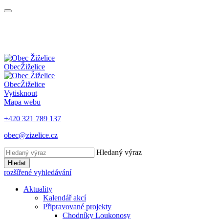
Obec
Žiželice
Obec
Žiželice
Vytisknout
Mapa webu
+420 321 789 137
obec@zizelice.cz
Hledaný výraz
Hledat
rozšířené vyhledávání
Aktuality
Kalendář akcí
Připravované projekty
Chodníky Loukonosy