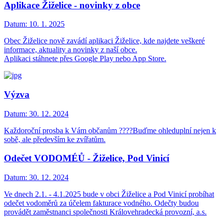
Aplikace Žiželice - novinky z obce
Datum:
10. 1. 2025
Obec Žiželice nově zavádí aplikaci Žiželice, kde najdete veškeré
informace, aktuality a novinky z naší obce.
Aplikaci stáhnete přes Google Play nebo App Store.
Výzva
Datum:
30. 12. 2024
Každoroční prosba k Vám občanům ????Buďme ohleduplní nejen k
sobě, ale především ke zvířatům.
Odečet VODOMÉŮ - Žiželice, Pod Vinicí
Datum:
30. 12. 2024
Ve dnech 2.1. - 4.1.2025 bude v obci Žiželice a Pod Vinicí probíhat
odečet vodoměrů za účelem fakturace vodného. Odečty budou
provádět zaměstnanci společnosti Královehradecká provozní, a.s.