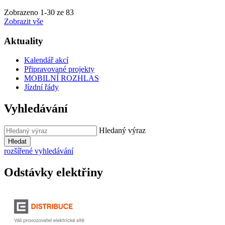
Zobrazeno
1
-
30
ze 83
Zobrazit vše
Aktuality
Kalendář akcí
Připravované projekty
MOBILNÍ ROZHLAS
Jízdní řády
Vyhledávání
Hledaný výraz
Hledat
rozšířené vyhledávání
Odstávky elektřiny