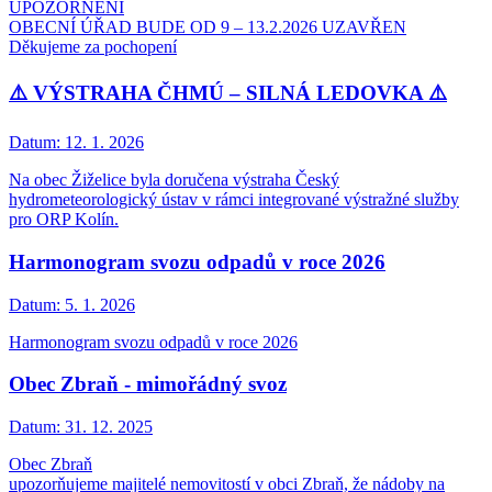
UPOZORNĚNÍ
OBECNÍ ÚŘAD BUDE OD 9 – 13.2.2026 UZAVŘEN
Děkujeme za pochopení
⚠️ VÝSTRAHA ČHMÚ – SILNÁ LEDOVKA ⚠️
Datum:
12. 1. 2026
Na obec Žiželice byla doručena výstraha Český
hydrometeorologický ústav v rámci integrované výstražné služby
pro ORP Kolín.
Harmonogram svozu odpadů v roce 2026
Datum:
5. 1. 2026
Harmonogram svozu odpadů v roce 2026
Obec Zbraň - mimořádný svoz
Datum:
31. 12. 2025
Obec Zbraň
upozorňujeme majitelé nemovitostí v obci Zbraň, že nádoby na