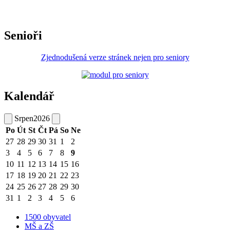
Senioři
Zjednodušená verze stránek nejen pro seniory
Kalendář
Srpen
2026
Po
Út
St
Čt
Pá
So
Ne
27
28
29
30
31
1
2
3
4
5
6
7
8
9
10
11
12
13
14
15
16
17
18
19
20
21
22
23
24
25
26
27
28
29
30
31
1
2
3
4
5
6
1500 obyvatel
MŠ a ZŠ