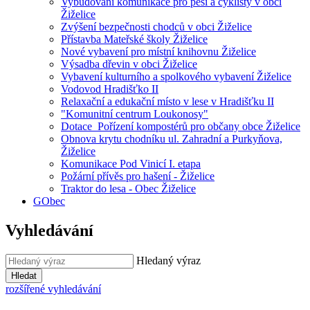
Vybudování komunikace pro pěší a cyklisty v obci
Žiželice
Zvýšení bezpečnosti chodců v obci Žiželice
Přístavba Mateřské školy Žiželice
Nové vybavení pro místní knihovnu Žiželice
Výsadba dřevin v obci Žiželice
Vybavení kulturního a spolkového vybavení Žiželice
Vodovod Hradišťko II
Relaxační a edukační místo v lese v Hradišťku II
"Komunitní centrum Loukonosy"
Dotace_Pořízení kompostérů pro občany obce Žiželice
Obnova krytu chodníku ul. Zahradní a Purkyňova,
Žiželice
Komunikace Pod Vinicí I. etapa
Požární přívěs pro hašení - Žiželice
Traktor do lesa - Obec Žiželice
GObec
Vyhledávání
Hledaný výraz
Hledat
rozšířené vyhledávání