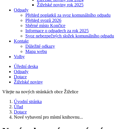
Žiželské noviny rok 2025
Odpady
Přehled poplatků za svoz komunálního odpadu
Přehled svozů 2026
Sběrné místo Končice
Informace o odpadech za rok 2025
Svoz nebezpečných složek komunálního odpadu
Kontakt
Důležité odkazy
Mapa webu
Volby
Úřední deska
Odpady
Dotace
Žiželské noviny
Vítejte na nových stránkách obce Žiželice
Úvodní stránka
Úřad
Dotace
Nové vybavení pro místní knihovnu...