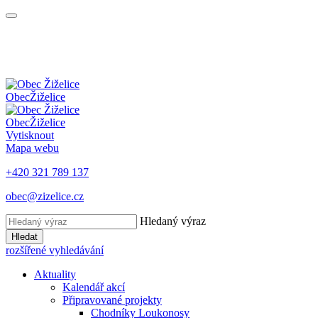
Obec
Žiželice
Obec
Žiželice
Vytisknout
Mapa webu
+420 321 789 137
obec@zizelice.cz
Hledaný výraz
Hledat
rozšířené vyhledávání
Aktuality
Kalendář akcí
Připravované projekty
Chodníky Loukonosy