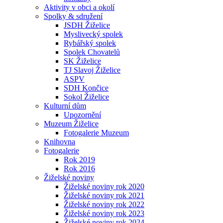
Aktivity v obci a okolí
Spolky & sdružení
JSDH Žiželice
Myslivecký spolek
Rybářský spolek
Spolek Chovatelů
SK Žiželice
TJ Slavoj Žiželice
ASPV
SDH Končice
Sokol Žiželice
Kulturní dům
Upozornění
Muzeum Žiželice
Fotogalerie Muzeum
Knihovna
Fotogalerie
Rok 2019
Rok 2016
Žiželské noviny
Žiželské noviny rok 2020
Žiželské noviny rok 2021
Žiželské noviny rok 2022
Žiželské noviny rok 2023
Žiželské noviny rok 2024