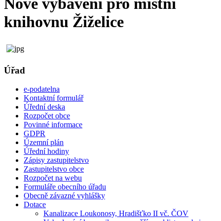
Nové vybavení pro místní
knihovnu Žiželice
Úřad
e-podatelna
Kontaktní formulář
Úřední deska
Rozpočet obce
Povinné informace
GDPR
Územní plán
Úřední hodiny
Zápisy zastupitelstvo
Zastupitelstvo obce
Rozpočet na webu
Formuláře obecního úřadu
Obecně závazné vyhlášky
Dotace
Kanalizace Loukonosy, Hradišťko II vč. ČOV