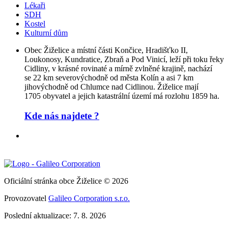
Lékaři
SDH
Kostel
Kulturní dům
Obec Žiželice a místní části Končice, Hradišťko II,
Loukonosy, Kundratice, Zbraň a Pod Vinicí, leží při toku řeky
Cidliny, v krásné rovinaté a mírně zvlněné krajině, nachází
se 22 km severovýchodně od města Kolín a asi 7 km
jihovýchodně od Chlumce nad Cidlinou. Žiželice mají
1705 obyvatel a jejich katastrální území má rozlohu 1859 ha.
Kde nás najdete ?
Oficiální stránka obce Žiželice © 2026
Provozovatel
Galileo Corporation s.r.o.
Poslední aktualizace: 7. 8. 2026