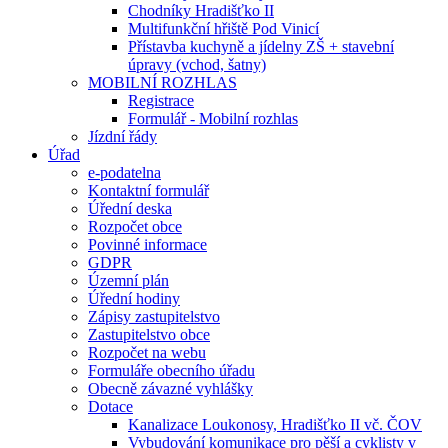
Chodníky Hradišťko II
Multifunkční hřiště Pod Vinicí
Přístavba kuchyně a jídelny ZŠ + stavební
úpravy (vchod, šatny)
MOBILNÍ ROZHLAS
Registrace
Formulář - Mobilní rozhlas
Jízdní řády
Úřad
e-podatelna
Kontaktní formulář
Úřední deska
Rozpočet obce
Povinné informace
GDPR
Územní plán
Úřední hodiny
Zápisy zastupitelstvo
Zastupitelstvo obce
Rozpočet na webu
Formuláře obecního úřadu
Obecně závazné vyhlášky
Dotace
Kanalizace Loukonosy, Hradišťko II vč. ČOV
Vybudování komunikace pro pěší a cyklisty v