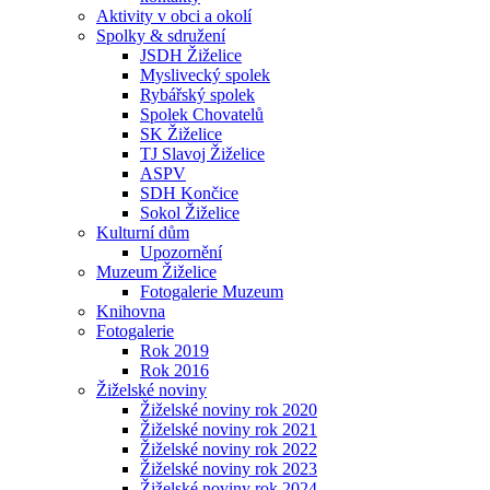
Aktivity v obci a okolí
Spolky & sdružení
JSDH Žiželice
Myslivecký spolek
Rybářský spolek
Spolek Chovatelů
SK Žiželice
TJ Slavoj Žiželice
ASPV
SDH Končice
Sokol Žiželice
Kulturní dům
Upozornění
Muzeum Žiželice
Fotogalerie Muzeum
Knihovna
Fotogalerie
Rok 2019
Rok 2016
Žiželské noviny
Žiželské noviny rok 2020
Žiželské noviny rok 2021
Žiželské noviny rok 2022
Žiželské noviny rok 2023
Žiželské noviny rok 2024