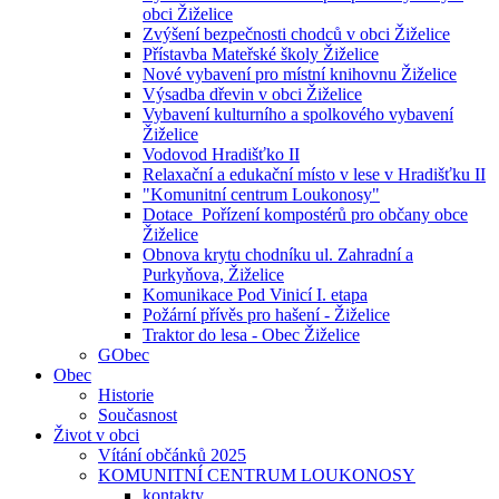
obci Žiželice
Zvýšení bezpečnosti chodců v obci Žiželice
Přístavba Mateřské školy Žiželice
Nové vybavení pro místní knihovnu Žiželice
Výsadba dřevin v obci Žiželice
Vybavení kulturního a spolkového vybavení
Žiželice
Vodovod Hradišťko II
Relaxační a edukační místo v lese v Hradišťku II
"Komunitní centrum Loukonosy"
Dotace_Pořízení kompostérů pro občany obce
Žiželice
Obnova krytu chodníku ul. Zahradní a
Purkyňova, Žiželice
Komunikace Pod Vinicí I. etapa
Požární přívěs pro hašení - Žiželice
Traktor do lesa - Obec Žiželice
GObec
Obec
Historie
Současnost
Život v obci
Vítání občánků 2025
KOMUNITNÍ CENTRUM LOUKONOSY
kontakty