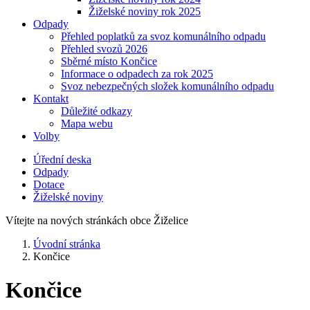
Žiželské noviny rok 2025
Odpady
Přehled poplatků za svoz komunálního odpadu
Přehled svozů 2026
Sběrné místo Končice
Informace o odpadech za rok 2025
Svoz nebezpečných složek komunálního odpadu
Kontakt
Důležité odkazy
Mapa webu
Volby
Úřední deska
Odpady
Dotace
Žiželské noviny
Vítejte na nových stránkách obce Žiželice
Úvodní stránka
Končice
Končice