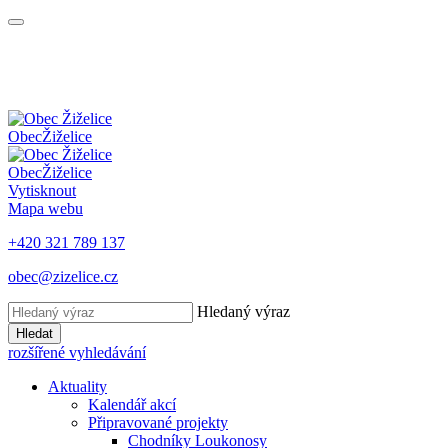
Obec
Žiželice
Obec
Žiželice
Vytisknout
Mapa webu
+420 321 789 137
obec@zizelice.cz
Hledaný výraz
Hledat
rozšířené vyhledávání
Aktuality
Kalendář akcí
Připravované projekty
Chodníky Loukonosy