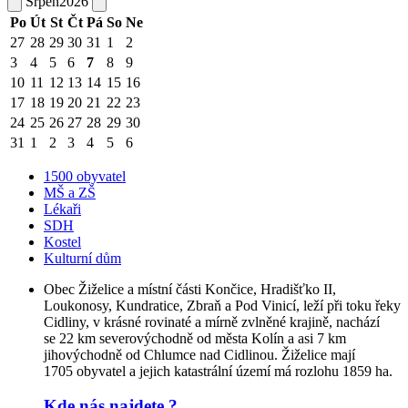
Srpen
2026
Po
Út
St
Čt
Pá
So
Ne
27
28
29
30
31
1
2
3
4
5
6
7
8
9
10
11
12
13
14
15
16
17
18
19
20
21
22
23
24
25
26
27
28
29
30
31
1
2
3
4
5
6
1500 obyvatel
MŠ a ZŠ
Lékaři
SDH
Kostel
Kulturní dům
Obec Žiželice a místní části Končice, Hradišťko II,
Loukonosy, Kundratice, Zbraň a Pod Vinicí, leží při toku řeky
Cidliny, v krásné rovinaté a mírně zvlněné krajině, nachází
se 22 km severovýchodně od města Kolín a asi 7 km
jihovýchodně od Chlumce nad Cidlinou. Žiželice mají
1705 obyvatel a jejich katastrální území má rozlohu 1859 ha.
Kde nás najdete ?