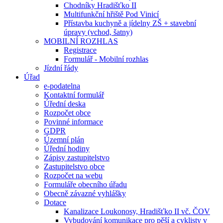
Chodníky Hradišťko II
Multifunkční hřiště Pod Vinicí
Přístavba kuchyně a jídelny ZŠ + stavební
úpravy (vchod, šatny)
MOBILNÍ ROZHLAS
Registrace
Formulář - Mobilní rozhlas
Jízdní řády
Úřad
e-podatelna
Kontaktní formulář
Úřední deska
Rozpočet obce
Povinné informace
GDPR
Územní plán
Úřední hodiny
Zápisy zastupitelstvo
Zastupitelstvo obce
Rozpočet na webu
Formuláře obecního úřadu
Obecně závazné vyhlášky
Dotace
Kanalizace Loukonosy, Hradišťko II vč. ČOV
Vybudování komunikace pro pěší a cyklisty v