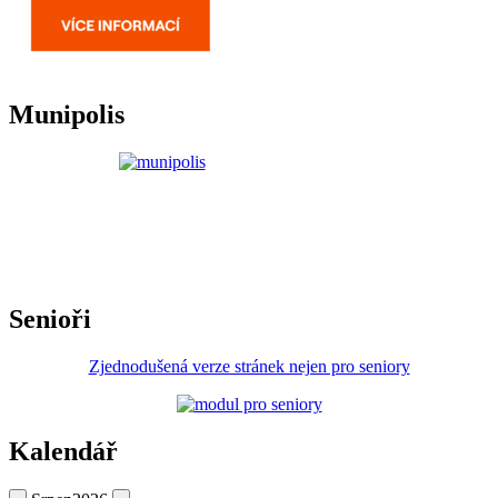
Munipolis
Senioři
Zjednodušená verze stránek nejen pro seniory
Kalendář