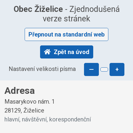
Obec Žiželice
- Zjednodušená
verze stránek
Přepnout na standardní web
Zpět na úvod
Nastavení velikosti písma
—
+
Adresa
Masarykovo nám. 1
28129, Žiželice
hlavní, návštěvní, korespondenční