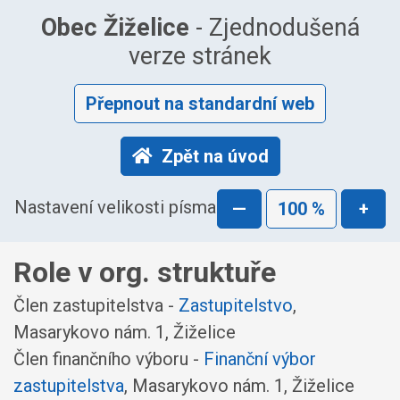
Obec Žiželice
- Zjednodušená
verze stránek
Přepnout na standardní web
Zpět na úvod
Nastavení velikosti písma
—
100 %
+
Role v org. struktuře
Člen zastupitelstva -
Zastupitelstvo
,
Masarykovo nám. 1, Žiželice
Člen finančního výboru -
Finanční výbor
zastupitelstva
, Masarykovo nám. 1, Žiželice