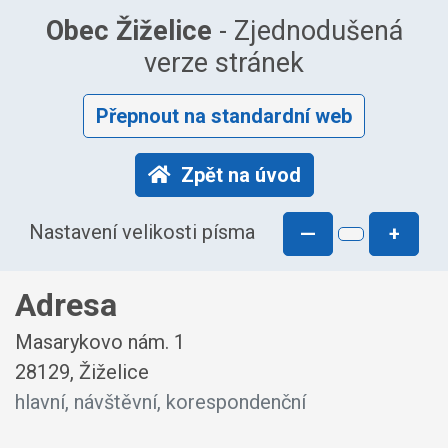
Obec Žiželice
- Zjednodušená
verze stránek
Přepnout na standardní web
Zpět na úvod
Nastavení velikosti písma
—
+
Adresa
Masarykovo nám. 1
28129, Žiželice
hlavní, návštěvní, korespondenční